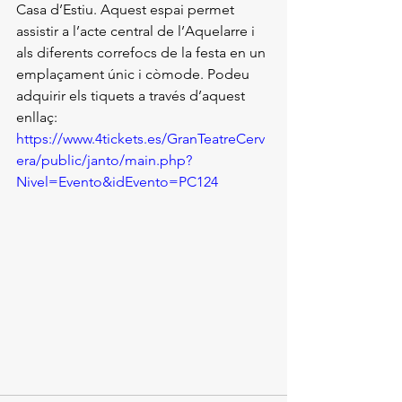
Casa d’Estiu. Aquest espai permet 
assistir a l’acte central de l’Aquelarre i 
als diferents correfocs de la festa en un 
emplaçament únic i còmode. Podeu 
adquirir els tiquets a través d’aquest 
enllaç:  
https://www.4tickets.es/GranTeatreCerv
era/public/janto/main.php?
Nivel=Evento&idEvento=PC124